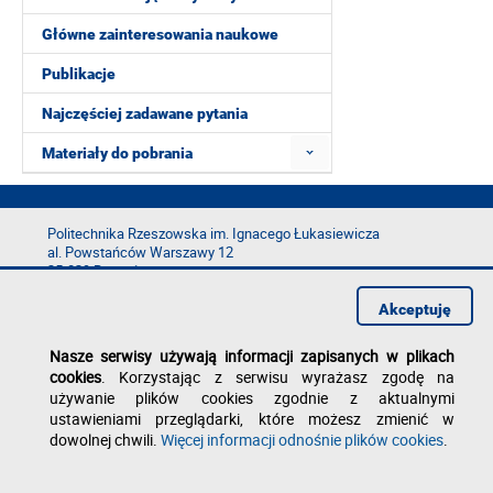
Główne zainteresowania naukowe
Publikacje
Najczęściej zadawane pytania
Materiały do pobrania
Politechnika Rzeszowska im. Ignacego Łukasiewicza
al. Powstańców Warszawy 12
35-029 Rzeszów
tel.: +48 17 865 11 00
Akceptuję
fax: +48 17 854 12 60
e-mail:
kancelaria@prz.edu.pl
Nasze serwisy używają informacji zapisanych w plikach
cookies
. Korzystając z serwisu wyrażasz zgodę na
Deklaracja dostępności
używanie plików cookies zgodnie z aktualnymi
Polityka prywatności
Zgłoś błąd na stronie
ustawieniami przeglądarki, które możesz zmienić w
dowolnej chwili.
Więcej informacji odnośnie plików cookies
.