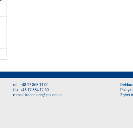
tel.: +48 17 865 11 00
Deklara
fax: +48 17 854 12 60
Polityk
e-mail:
kancelaria@prz.edu.pl
Zgłoś b