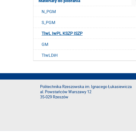
Materiały do pobrania
N_PGM
S_PGM
TIwL IwPL KSZP ISZP
GM
TIwLDiH
Politechnika Rzeszowska im. Ignacego Łukasiewicza
al. Powstańców Warszawy 12
35-029 Rzeszów